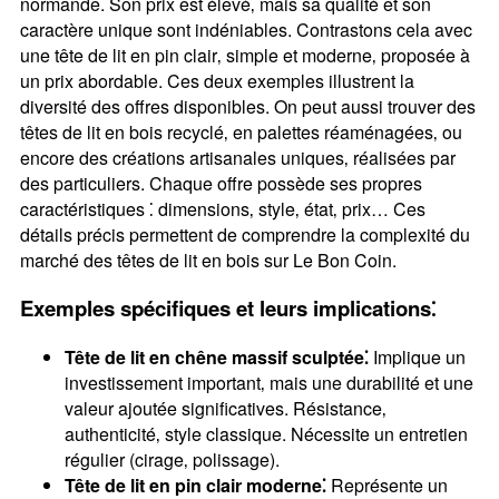
normande. Son prix est élevé‚ mais sa qualité et son
caractère unique sont indéniables. Contrastons cela avec
une tête de lit en pin clair‚ simple et moderne‚ proposée à
un prix abordable. Ces deux exemples illustrent la
diversité des offres disponibles. On peut aussi trouver des
têtes de lit en bois recyclé‚ en palettes réaménagées‚ ou
encore des créations artisanales uniques‚ réalisées par
des particuliers. Chaque offre possède ses propres
caractéristiques ⁚ dimensions‚ style‚ état‚ prix… Ces
détails précis permettent de comprendre la complexité du
marché des têtes de lit en bois sur Le Bon Coin.
Exemples spécifiques et leurs implications⁚
Tête de lit en chêne massif sculptée⁚
Implique un
investissement important‚ mais une durabilité et une
valeur ajoutée significatives. Résistance‚
authenticité‚ style classique. Nécessite un entretien
régulier (cirage‚ polissage).
Tête de lit en pin clair moderne⁚
Représente un