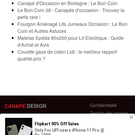
Canapé d'Occasion en Bretagne : Le Bon Coin
Le Bon Coin 38 : Canapés d'occasion - Trouvez la
perle rare !
Fourgon Aménagé Lits Jumeaux Occasion : Le Bon
Coin et Autres Astuces
Matelas Epéda 80x200 pour Lit Electrique : Guide
d'Achat et Avis
Couette gaze de coton Lidl : le meilleur rapport
qualité-prix ?
DESIGN
Confidentialité
CANAPÉ
Gestion des cookies
44 bis Rue des Bardines
Plan du site
63370 Lempdes, France
Conditions générales
+33 658358352
Retour et échange