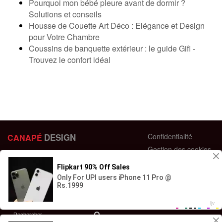
Pourquoi mon bébé pleure avant de dormir ?
Solutions et conseils
Housse de Couette Art Déco : Elégance et Design
pour Votre Chambre
Coussins de banquette extérieur : le guide Gifi -
Trouvez le confort idéal
DESIGN
Confidentialité
CANAPÉ
Gestion des cookies
44 bis Rue des Bardines
Plan du site
63370 Lempdes, France
Conditions générales
+33 658358352
Retour et échange
Contactez-nous
Questions fréquentes