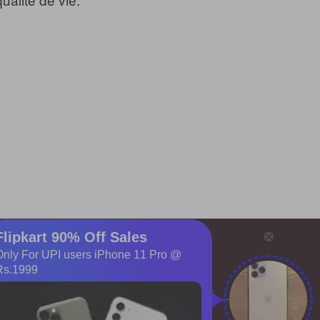
érales
ange
uentes