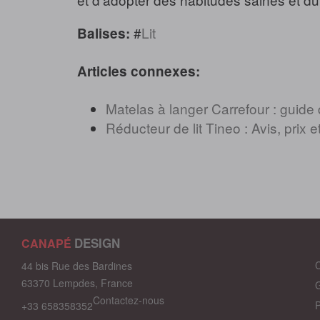
#
Lit
Balises:
Articles connexes:
Matelas à langer Carrefour : guide 
Réducteur de lit Tineo : Avis, prix e
DESIGN
CANAPÉ
C
44 bis Rue des Bardines
63370 Lempdes, France
G
Contactez-nous
P
+33 658358352