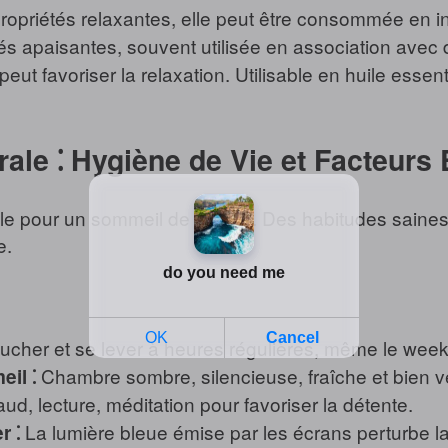
priétés relaxantes, elle peut être consommée en in
és apaisantes, souvent utilisée en association avec d
t favoriser la relaxation. Utilisable en huile essenti
rale ⁚ Hygiène de Vie et Facteur
e pour un sommeil de qualité. Des habitudes saines 
e.
cher et se lever à heures régulières, même le week
Chambre sombre, silencieuse, fraîche et bien ve
il ⁚
ud, lecture, méditation pour favoriser la détente.
La lumière bleue émise par les écrans perturbe l
r ⁚