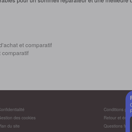
d'achat et comparatif
t comparatif
onfidentialité
Conditions gén
estion des cookies
Retour et éch
lan du site
Questions fréq