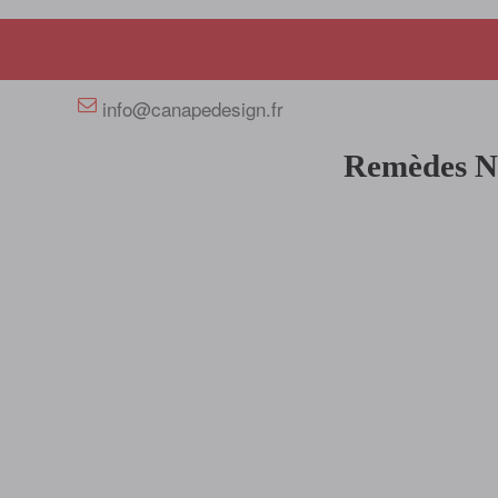
+33 658358352
info@canapedesign.fr
Remèdes Nat