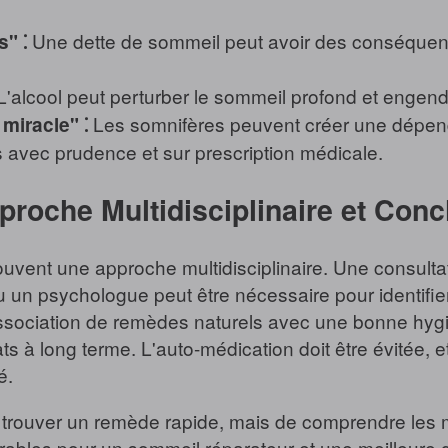
Une dette de sommeil peut avoir des conséquenc
" ⁚
'alcool peut perturber le sommeil profond et engend
Les somnifères peuvent créer une dépend
miracle" ⁚
sés avec prudence et sur prescription médicale.
pproche Multidisciplinaire et Conc
ouvent une approche multidisciplinaire. Une consult
un psychologue peut être nécessaire pour identifier
association de remèdes naturels avec une bonne hyg
ats à long terme. L'auto-médication doit être évitée, 
é.
de trouver un remède rapide, mais de comprendre les
rables pour un sommeil réparateur et une meilleure q