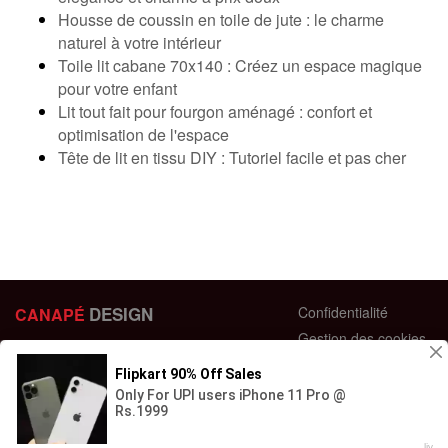
Housse de coussin en toile de jute : le charme
naturel à votre intérieur
Toile lit cabane 70x140 : Créez un espace magique
pour votre enfant
Lit tout fait pour fourgon aménagé : confort et
optimisation de l'espace
Tête de lit en tissu DIY : Tutoriel facile et pas cher
DESIGN
Confidentialité
CANAPÉ
Gestion des cookies
44 bis Rue des Bardines
Plan du site
63370 Lempdes, France
Conditions générales
+33 658358352
Retour et échange
Contactez-nous
Questions fréquentes