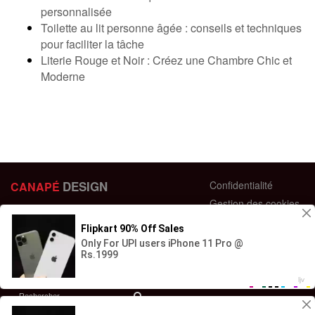
personnalisée
Toilette au lit personne âgée : conseils et techniques
pour faciliter la tâche
Literie Rouge et Noir : Créez une Chambre Chic et
Moderne
DESIGN
Confidentialité
CANAPÉ
Gestion des cookies
44 bis Rue des Bardines
Plan du site
63370 Lempdes, France
Conditions générales
+33 658358352
Retour et échange
Contactez-nous
Questions fréquentes