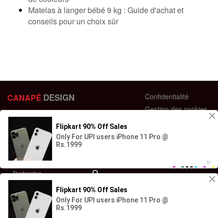
Matelas à langer bébé 9 kg : Guide d'achat et
conseils pour un choix sûr
DESIGN
Confidentialité
CANAPÉ
Gestion des cookies
44 bis Rue des Bardines
Plan du site
63370 Lempdes, France
Conditions générales
+33 658358352
Retour et échange
Contactez-nous
Questions fréquentes
© Copyright - 2023