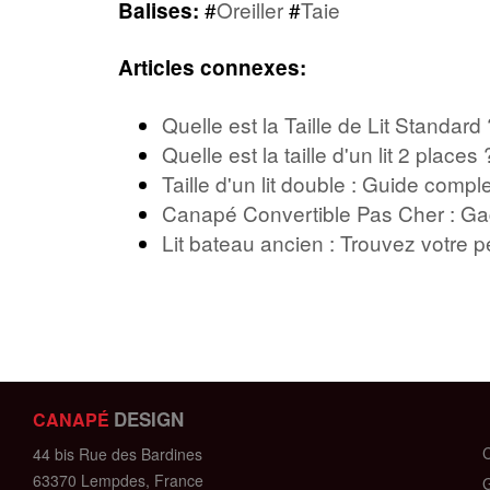
#
Oreiller
#
Taie
Balises:
Articles connexes:
Quelle est la Taille de Lit Standa
Quelle est la taille d'un lit 2 plac
Taille d'un lit double : Guide comp
Canapé Convertible Pas Cher : Ga
Lit bateau ancien : Trouvez votre p
DESIGN
CANAPÉ
C
44 bis Rue des Bardines
63370 Lempdes, France
G