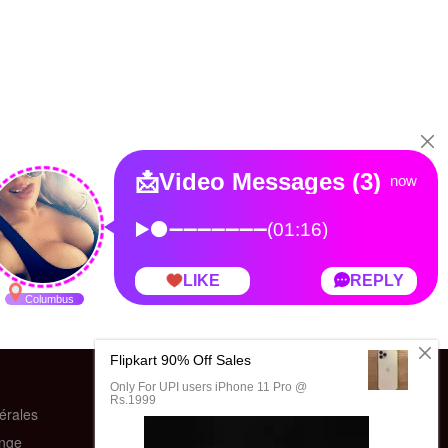
érales
ange