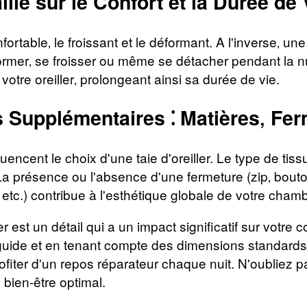
ille sur le Confort et la Durée de V
onfortable‚ le froissant et le déformant. A l'inverse‚ 
éformer‚ se froisser ou même se détacher pendant la nu
 votre oreiller‚ prolongeant ainsi sa durée de vie.
 Supplémentaires ⁚ Matières‚ Fer
uencent le choix d'une taie d'oreiller. Le type de tissu (
. La présence ou l'absence d'une fermeture (zip‚ bouton‚
f‚ etc.) contribue à l'esthétique globale de votre cham
ller est un détail qui a un impact significatif sur votr
 guide et en tenant compte des dimensions standards et
rofiter d'un repos réparateur chaque nuit. N'oubliez p
 bien-être optimal.