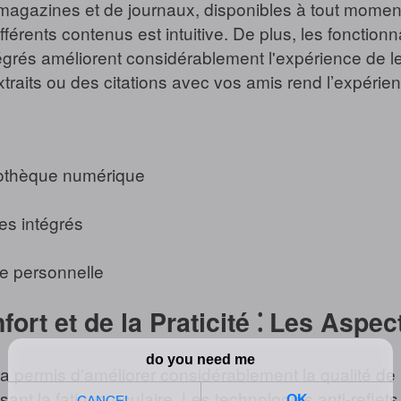
 magazines et de journaux, disponibles à tout moment
différents contenus est intuitive. De plus, les foncti
ntégrés améliorent considérablement l'expérience de 
xtraits ou des citations avec vos amis rend l’expérie
iothèque numérique
es intégrés
ue personnelle
nfort et de la Praticité ⁚ Les Asp
 a permis d'améliorer considérablement la qualité de 
isant la fatigue oculaire. Les technologies anti-refle