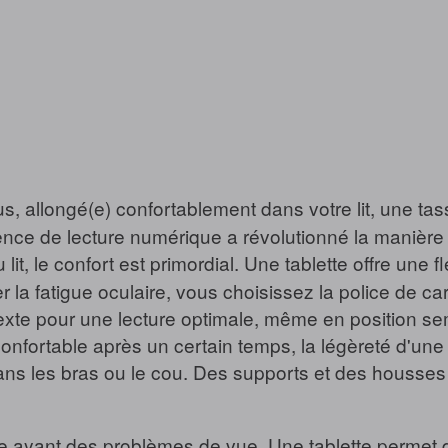
, allongé(e) confortablement dans votre lit, une tas
érience de lecture numérique a révolutionné la maniè
lit, le confort est primordial. Une tablette offre une f
er la fatigue oculaire, vous choisissez la police de c
exte pour une lecture optimale, même en position se
onfortable après un certain temps, la légèreté d'une
ans les bras ou le cou. Des supports et des housse
ayant des problèmes de vue. Une tablette permet d'a