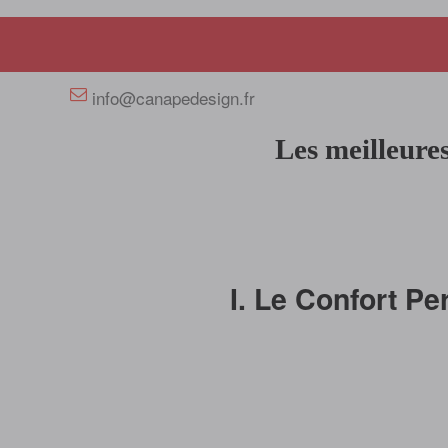
+33 658358352
info@canapedesign.fr
Les meilleures
I. Le Confort P