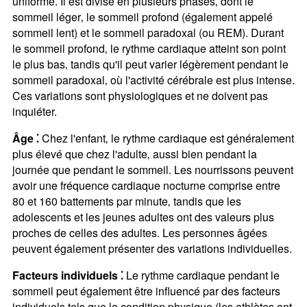
uniforme. Il est divisé en plusieurs phases‚ dont le
sommeil léger‚ le sommeil profond (également appelé
sommeil lent) et le sommeil paradoxal (ou REM). Durant
le sommeil profond‚ le rythme cardiaque atteint son point
le plus bas‚ tandis qu'il peut varier légèrement pendant le
sommeil paradoxal‚ où l'activité cérébrale est plus intense.
Ces variations sont physiologiques et ne doivent pas
inquiéter.
Âge ⁚
Chez l'enfant‚ le rythme cardiaque est généralement
plus élevé que chez l'adulte‚ aussi bien pendant la
journée que pendant le sommeil. Les nourrissons peuvent
avoir une fréquence cardiaque nocturne comprise entre
80 et 160 battements par minute‚ tandis que les
adolescents et les jeunes adultes ont des valeurs plus
proches de celles des adultes. Les personnes âgées
peuvent également présenter des variations individuelles.
Facteurs individuels ⁚
Le rythme cardiaque pendant le
sommeil peut également être influencé par des facteurs
individuels tels que la condition physique (les athlètes ont