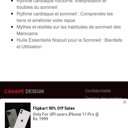
Rythme cardiaque nocturne: Interprétation et
troubles du sommeil
Rythme cardiaque et sommeil : Comprendre les
liens et améliorer votre repos
Mythes et réalités sur les habitudes de sommeil des
Marocains
Huile Essentielle Niaouli pour le Sommeil : Bienfaits
et Utilisation
DESIGN
Confidentialité
CANAPÉ
Gestion des cookies
44 bis Rue des Bardines
Plan du site
63370 Lempdes, France
Conditions générales
+33 658358352
Retour et échange
Contactez-nous
Questions fréquentes