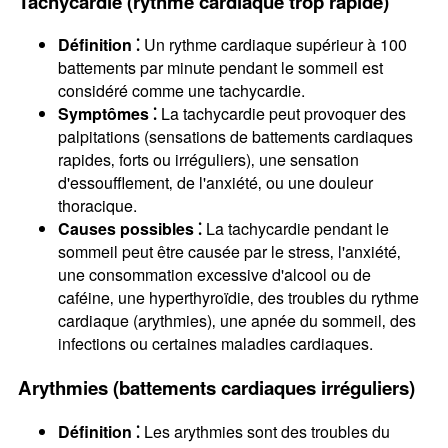
Tachycardie (rythme cardiaque trop rapide)
Définition ⁚
Un rythme cardiaque supérieur à 100
battements par minute pendant le sommeil est
considéré comme une tachycardie.
Symptômes ⁚
La tachycardie peut provoquer des
palpitations (sensations de battements cardiaques
rapides‚ forts ou irréguliers)‚ une sensation
d'essoufflement‚ de l'anxiété‚ ou une douleur
thoracique.
Causes possibles ⁚
La tachycardie pendant le
sommeil peut être causée par le stress‚ l'anxiété‚
une consommation excessive d'alcool ou de
caféine‚ une hyperthyroïdie‚ des troubles du rythme
cardiaque (arythmies)‚ une apnée du sommeil‚ des
infections ou certaines maladies cardiaques.
Arythmies (battements cardiaques irréguliers)
Définition ⁚
Les arythmies sont des troubles du