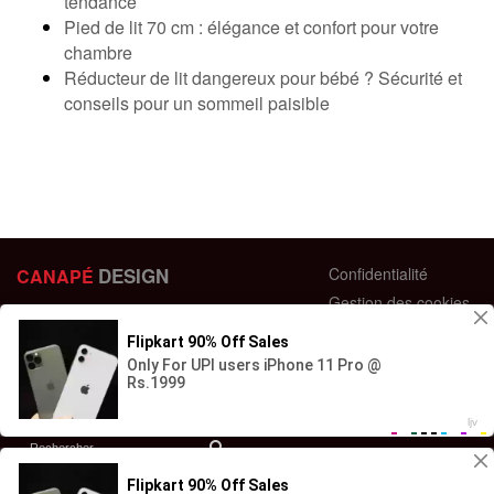
tendance
Pied de lit 70 cm : élégance et confort pour votre
chambre
Réducteur de lit dangereux pour bébé ? Sécurité et
conseils pour un sommeil paisible
DESIGN
Confidentialité
CANAPÉ
Gestion des cookies
44 bis Rue des Bardines
Plan du site
63370 Lempdes, France
Conditions générales
+33 658358352
Retour et échange
Contactez-nous
Questions fréquentes