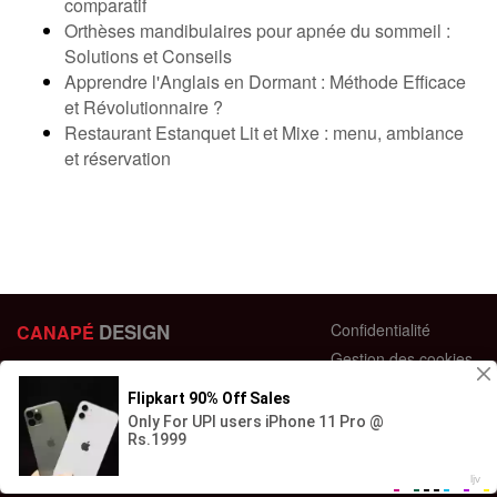
comparatif
Orthèses mandibulaires pour apnée du sommeil :
Solutions et Conseils
Apprendre l'Anglais en Dormant : Méthode Efficace
et Révolutionnaire ?
Restaurant Estanquet Lit et Mixe : menu, ambiance
et réservation
DESIGN
Confidentialité
CANAPÉ
Gestion des cookies
44 bis Rue des Bardines
Plan du site
63370 Lempdes, France
Conditions générales
+33 658358352
Retour et échange
Contactez-nous
Questions fréquentes