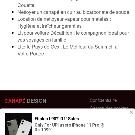
Couette
Nettoyer un canapé en cuir au bicarbonate de soude
Location de nettoyeur vapeur pour matelas :
Hygiène et fraîcheur garanties
Lit pour voiture Décathlon : le compagnon idéal pour
vos voyages en famille
Literie Pays de Gex : Le Meilleur du Sommeil à
Votre Portée
DESIGN
Confidentialité
CANAPÉ
Gestion des cookies
44 bis Rue des Bardines
Plan du site
63370 Lempdes, France
Conditions générales
+33 658358352
Retour et échange
Contactez-nous