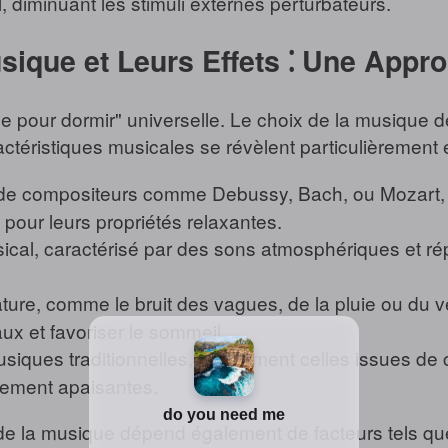
diminuant les stimuli externes perturbateurs.
usique et Leurs Effets ⁚ Une Appr
ce pour dormir" universelle. Le choix de la musique
ctéristiques musicales se révèlent particulièrement e
e compositeurs comme Debussy, Bach, ou Mozart, av
pour leurs propriétés relaxantes.
cal, caractérisé par des sons atmosphériques et rép
ure, comme le bruit des vagues, de la pluie ou du ve
x et favoriser le sommeil.
iques traditionnelles, notamment celles issues de c
rement apaisantes.
té de la musique dépend également de facteurs tels que