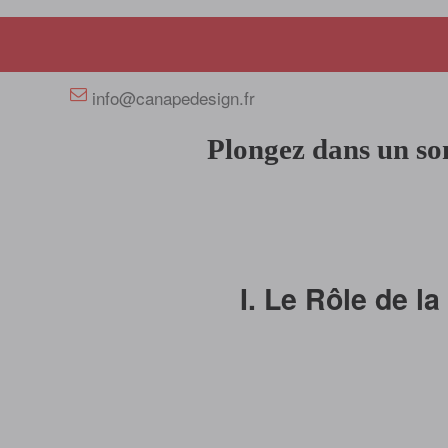
+33 658358352
info@canapedesign.fr
Plongez dans un so
I. Le Rôle de l