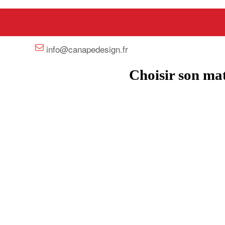
+33 658358352
info@canapedesign.fr
Choisir son mat