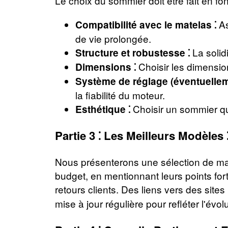
Le choix du sommier doit être fait en f
As
Compatibilité avec le matelas ⁚
de vie prolongée.
La solid
Structure et robustesse ⁚
Choisir les dimensio
Dimensions ⁚
Système de réglage (éventuellem
la fiabilité du moteur.
Choisir un sommier qu
Esthétique ⁚
Partie 3 ⁚ Les Meilleurs Modèles
Nous présenterons une sélection de mat
budget, en mentionnant leurs points fort
retours clients. Des liens vers des site
mise à jour régulière pour refléter l'évo