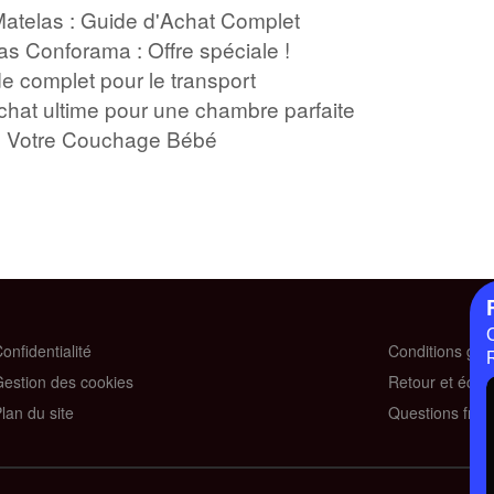
atelas : Guide d'Achat Complet
as Conforama : Offre spéciale !
e complet pour le transport
achat ultime pour une chambre parfaite
ez Votre Couchage Bébé
onfidentialité
Conditions gén
estion des cookies
Retour et éch
lan du site
Questions fréq