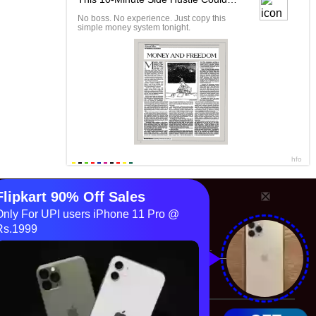
érales
ange
uentes