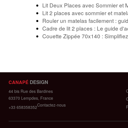
Lit Deux Places avec Sommier et M
Lit 2 places avec sommier et matel
Rouler un matelas facilement : guid
Cadre de lit 2 places : Le guide d'
Couette Zippée 70x140 : Simplifi
DESIGN
CANAPÉ
C
44 bis Rue des Bardines
63370 Lempdes, France
G
Contactez-nous
P
+33 658358352