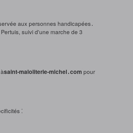
réservée aux personnes handicapées․
 Pertuis, suivi d'une marche de 3
 à
pour
saint-maloliterie-michel․com
ficités ⁚