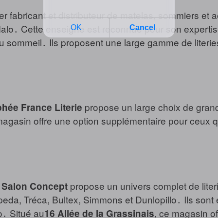
er fabricant et distributeur de matelas, sommiers et 
alo․ Cette enseigne est reconnue pour son expertis
u sommeil․ Ils proposent une large gamme de literie
propose un large choix de grand
hée France Literie
gasin offre une option supplémentaire pour ceux qui
propose un univers complet de literie
& Salon Concept
peda, Tréca, Bultex, Simmons et Dunlopillo․ Ils sont 
o․ Situé au
, ce magasin o
16 Allée de la Grassinais