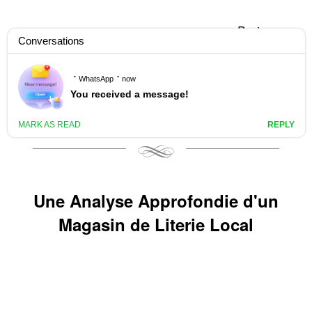
Panier
Découvrez la literie Dépôt La
Courneuve: large choix et prix
compétitifs
+33 658358352
Une Analyse Approfondie d'un
Magasin de Literie Local