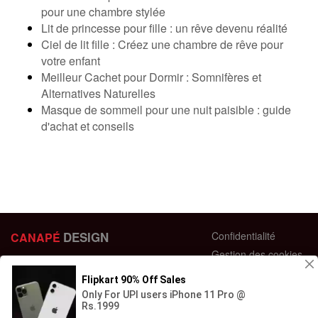
pour une chambre stylée
Lit de princesse pour fille : un rêve devenu réalité
Ciel de lit fille : Créez une chambre de rêve pour
votre enfant
Meilleur Cachet pour Dormir : Somnifères et
Alternatives Naturelles
Masque de sommeil pour une nuit paisible : guide
d'achat et conseils
DESIGN
Confidentialité
CANAPÉ
Gestion des cookies
44 bis Rue des Bardines
Plan du site
63370 Lempdes, France
Conditions générales
+33 658358352
Retour et échange
Contactez-nous