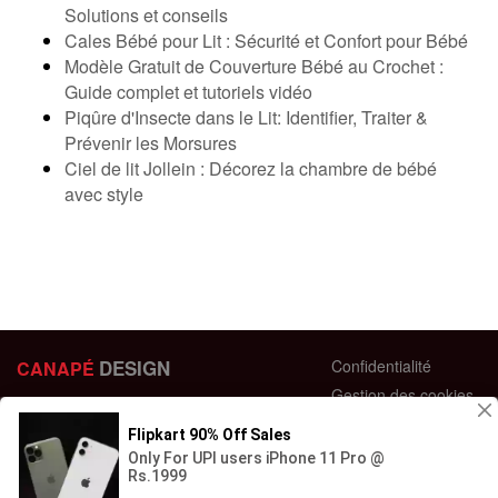
Solutions et conseils
Cales Bébé pour Lit : Sécurité et Confort pour Bébé
Modèle Gratuit de Couverture Bébé au Crochet :
Guide complet et tutoriels vidéo
Piqûre d'Insecte dans le Lit: Identifier, Traiter &
Prévenir les Morsures
Ciel de lit Jollein : Décorez la chambre de bébé
avec style
DESIGN
Confidentialité
CANAPÉ
Gestion des cookies
44 bis Rue des Bardines
Plan du site
63370 Lempdes, France
Conditions générales
+33 658358352
Retour et échange
Contactez-nous