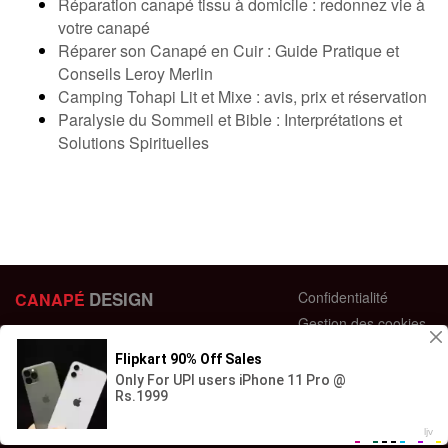
Réparation canapé tissu à domicile : redonnez vie à
votre canapé
Réparer son Canapé en Cuir : Guide Pratique et
Conseils Leroy Merlin
Camping Tohapi Lit et Mixe : avis, prix et réservation
Paralysie du Sommeil et Bible : Interprétations et
Solutions Spirituelles
DESIGN
Confidentialité
CANAPÉ
Gestion des cookies
44 bis Rue des Bardines
Plan du site
63370 Lempdes, France
Conditions générales
+33 658358352
Retour et échange
Contactez-nous
Questions fréquentes