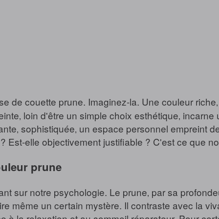
de couette prune. Imaginez-la. Une couleur riche‚ p
teinte‚ loin d'être un simple choix esthétique‚ incarne 
nte‚ sophistiquée‚ un espace personnel empreint de 
? Est-elle objectivement justifiable ? C'est ce que no
ouleur prune
ssant sur notre psychologie. Le prune‚ par sa profond
ire même un certain mystère. Il contraste avec la vi
e à la relaxation et au sommeil réparateur. Pour cer