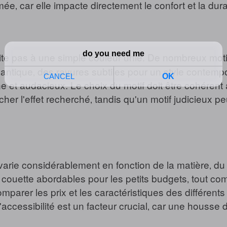
ée‚ car elle impacte directement le confort et la durab
te pas à une simple couleur unie. De nombreux motif
antique‚ des rayures subtiles pour un style contemp
et audacieux. Le choix du motif doit être cohérent a
her l'effet recherché‚ tandis qu'un motif judicieux pe
rie considérablement en fonction de la matière‚ du d
e couette abordables pour les petits budgets‚ tout
omparer les prix et les caractéristiques des différent
 L'accessibilité est un facteur crucial‚ car une houss