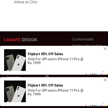
Intime et Chic
DESIGN
Confidentialité
CANAPÉ
Gestion des cookies
44 bis Rue des Bardines
Plan du site
63370 Lempdes, France
Conditions générales
+33 658358352
Retour et échange
Contactez-nous
Questions fréquentes
© Copyright - 2023