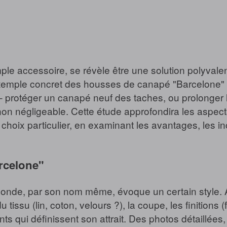
ple accessoire, se révèle être une solution polyvalen
'exemple concret des housses de canapé "Barcelone
– protéger un canapé neuf des taches, ou prolonger l
n négligeable. Cette étude approfondira les aspects 
choix particulier, en examinant les avantages, les in
rcelone"
nde, par son nom même, évoque un certain style. An
 tissu (lin, coton, velours ?), la coupe, les finitions (
ments qui définissent son attrait. Des photos détaillé