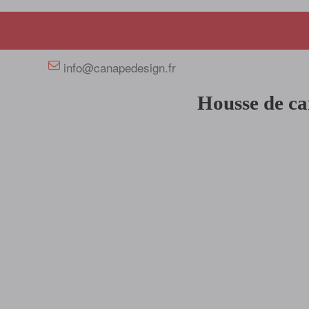
+33 658358352
info@canapedesign.fr
Housse de ca