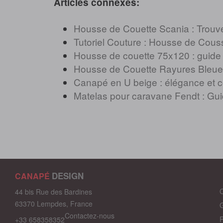
Articles connexes:
Housse de Couette Scania : Trouve
Tutoriel Couture : Housse de Cous
Housse de couette 75x120 : guide d
Housse de Couette Rayures Bleues
Canapé en U beige : élégance et co
Matelas pour caravane Fendt : Guid
DESIGN
CANAPÉ
C
44 bis Rue des Bardines
63370 Lempdes, France
G
Contactez-nous
P
+33 658358352