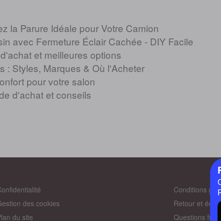
z la Parure Idéale pour Votre Camion
sin avec Fermeture Éclair Cachée - DIY Facile
'achat et meilleures options
 : Styles, Marques & Où l'Acheter
nfort pour votre salon
e d'achat et conseils
onfidentialité
Conditions gén
estion des cookies
Retour et éch
lan du site
Questions fréq