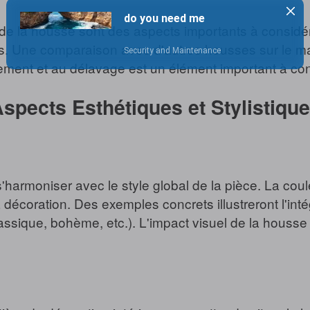
de la housse sont des aspects importants à considérer
Une comparaison avec d'autres housses sur le marché
ment et au délavage est un élément important à cons
spects Esthétiques et Stylistiqu
armoniser avec le style global de la pièce. La couleur
a décoration. Des exemples concrets illustreront l'in
classique, bohème, etc.). L'impact visuel de la housse