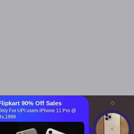
érales
ange
uentes