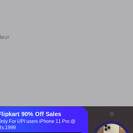
leur
érales