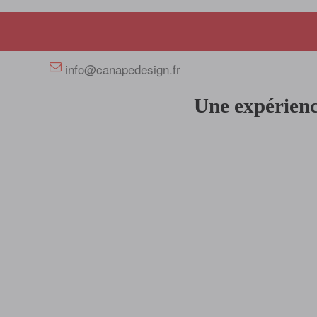
+33 658358352
info@canapedesign.fr
Une expérienc