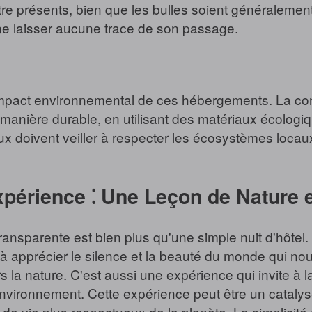
e présents, bien que les bulles soient généralement t
 ne laisser aucune trace de son passage.
l'impact environnemental de ces hébergements. La const
 manière durable, en utilisant des matériaux écologi
x doivent veiller à respecter les écosystèmes locaux e
xpérience ⁚ Une Leçon de Nature e
ransparente est bien plus qu'une simple nuit d'hôtel.
é, à apprécier le silence et la beauté du monde qui n
rs la nature. C'est aussi une expérience qui invite à l
 environnement. Cette expérience peut être un catal
 de vie plus respectueux de la planète. La simplicité