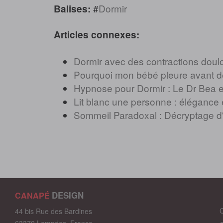
#
Dormir
Balises:
Articles connexes:
Dormir avec des contractions doulo
Pourquoi mon bébé pleure avant de
Hypnose pour Dormir : Le Dr Bea e
Lit blanc une personne : élégance 
Sommeil Paradoxal : Décryptage d
DESIGN
CANAPÉ
C
44 bis Rue des Bardines
63370 Lempdes, France