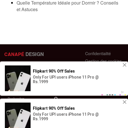
Quelle Température Idéale pour Dormir ? Conseils
et Astuces
DESIGN
Confidentialité
CANAPÉ
Gestion des cookies
44 bis Rue des Bardines
Plan du site
63370 Lempdes, France
Conditions générales
+33 658358352
Retour et échange
Contactez-nous
Questions fréquentes
© Copyright - 2023