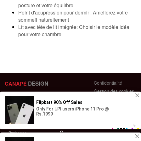
posture et votre équilibre
Point d'acupression pour dormir : Améliorez votre
sommeil naturellement
Lit avec tête de lit intégrée: Choisir le modèle idéal
pour votre chambre
DESIGN
Confidentialité
CANAPÉ
Gestion des cookies
44 bis Rue des Bardines
Plan du site
63370 Lempdes, France
Conditions générales
+33 658358352
Retour et échange
Contactez-nous
Questions fréquentes