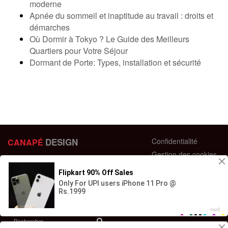
moderne
Apnée du sommeil et inaptitude au travail : droits et
démarches
Où Dormir à Tokyo ? Le Guide des Meilleurs
Quartiers pour Votre Séjour
Dormant de Porte: Types, installation et sécurité
DESIGN
Confidentialité
CANAPÉ
Gestion des cookies
44 bis Rue des Bardines
Plan du site
63370 Lempdes, France
Conditions générales
+33 658358352
Retour et échange
Contactez-nous
Questions fréquentes