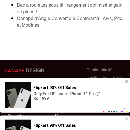
Bac à roulettes sous lit : rangement optimisé et gain
de place !
Canapé d'Angle Convertible Conforama : Avis, Prix
et Modèles
DESIGN
Confidentialité
CANAPÉ
Gestion des cookies
44 bis Rue des Bardines
Plan du site
63370 Lempdes, France
Conditions générales
+33 658358352
Retour et échange
Contactez-nous
Questions fréquentes