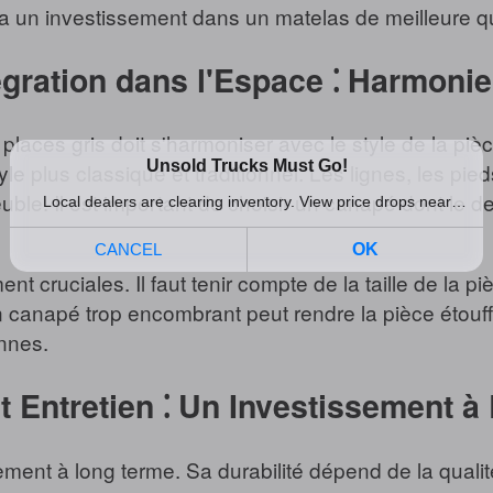
era un investissement dans un matelas de meilleure qu
égration dans l'Espace ⁚ Harmonie
laces gris doit s'harmoniser avec le style de la pièce
le plus classique et traditionnel. Les lignes, les pie
uble. Il est important de choisir un canapé dont le d
ruciales. Il faut tenir compte de la taille de la piè
Un canapé trop encombrant peut rendre la pièce étouff
nnes.
et Entretien ⁚ Un Investissement 
ment à long terme. Sa durabilité dépend de la qualité