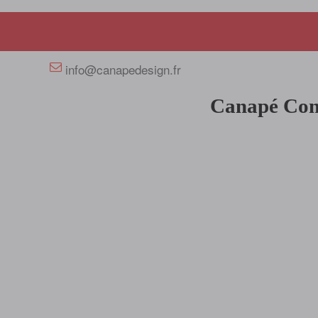
+33 658358352
info@canapedesign.fr
Canapé Conv