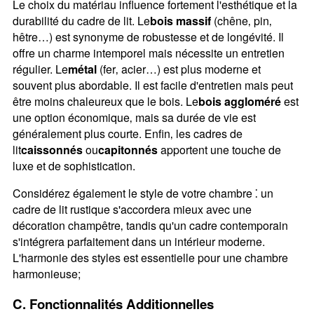
Le choix du matériau influence fortement l'esthétique et la
durabilité du cadre de lit. Le
bois massif
(chêne‚ pin‚
hêtre…) est synonyme de robustesse et de longévité. Il
offre un charme intemporel mais nécessite un entretien
régulier. Le
métal
(fer‚ acier…) est plus moderne et
souvent plus abordable. Il est facile d'entretien mais peut
être moins chaleureux que le bois. Le
bois aggloméré
est
une option économique‚ mais sa durée de vie est
généralement plus courte. Enfin‚ les cadres de
lit
caissonnés
ou
capitonn
és
apportent une touche de
luxe et de sophistication.
Considérez également le style de votre chambre ⁚ un
cadre de lit rustique s'accordera mieux avec une
décoration champêtre‚ tandis qu'un cadre contemporain
s'intégrera parfaitement dans un intérieur moderne.
L'harmonie des styles est essentielle pour une chambre
harmonieuse;
C. Fonctionnalités Additionnelles