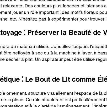
et relaxante. Des couleurs plus foncées et intense
lement jouer un rôle important ⁚ des motifs floraux 
‚ etc. N'hésitez pas à expérimenter pour trouver l'
ttoyage ⁚ Préserver la Beauté de V
endra du matériau utilisé. Consultez toujours l'étique
 être nettoyés à sec ou à la machine à laver‚ à basse
aire sécher à plat. Un aspirateur peut être utilisé rég
hétique ⁚ Le Bout de Lit comme Él
simple ornement‚ structure visuellement l'espace de la
te de la pièce. Ce rôle structurant est particulièreme
'organisation et à la clarté de l'aménagement. L'intég