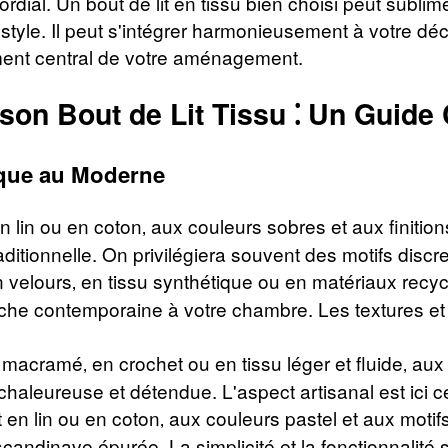
rdial. Un bout de lit en tissu bien choisi peut subli
style. Il peut s'intégrer harmonieusement à votre déc
ément central de votre aménagement.
 son Bout de Lit Tissu ⁚ Un Guide
sique au Moderne
n lin ou en coton‚ aux couleurs sobres et aux finition
itionnelle. On privilégiera souvent des motifs discre
n velours‚ en tissu synthétique ou en matériaux recyc
he contemporaine à votre chambre. Les textures et le
 macramé‚ en crochet ou en tissu léger et fluide‚ aux
haleureuse et détendue. L'aspect artisanal est ici ce
t en lin ou en coton‚ aux couleurs pastel et aux motif
ndinave épurée. La simplicité et la fonctionnalité so