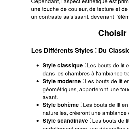
Cependant‚ l'aspect esthétique est primo
une touche de couleur‚ de texture et de 
un contraste saisissant‚ devenant l'él
Choisir
Les Différents Styles ⁚ Du Clas
Les bouts de lit e
Style classique ⁚
dans les chambres à l'ambiance trad
Les bouts de lit e
Style moderne ⁚
géométriques‚ apporteront une touc
avant.
Les bouts de lit en
Style bohème ⁚
naturelles‚ créeront une ambiance c
Les bouts de li
Style scandinave ⁚
parfaitement avec une décoration sca