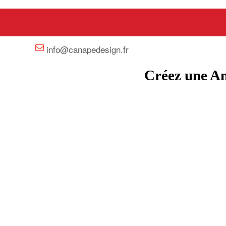
+33 658358352
info@canapedesign.fr
Créez une Am