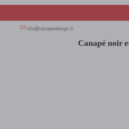
+33 658358352
info@canapedesign.fr
Canapé noir et 