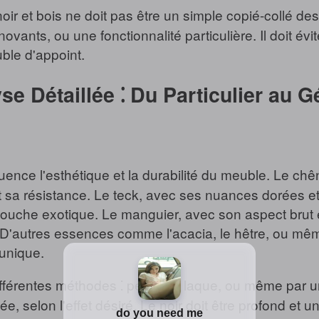
 et bois ne doit pas être un simple copié-collé des 
vants, ou une fonctionnalité particulière. Il doit évit
ble d'appoint.
se Détaillée ⁚ Du Particulier au G
uence l'esthétique et la durabilité du meuble. Le chê
 sa résistance. Le teck, avec ses nuances dorées et s
 touche exotique. Le manguier, avec son aspect brut e
. D'autres essences comme l'acacia, le hêtre, ou mê
 unique.
ifférentes méthodes ⁚ peinture, laque, ou même par u
inée, selon l'effet désiré. Le noir doit être profond et