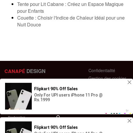
Tente pour Lit Cabane : Créez un Espace Magique
pour Enfants
Couette : Choisir l'Indice de Chaleur Idéal pour une
Nuit Douce
DESIGN
Confidentialité
CANAPÉ
Gestion des cookies
44 bis Rue des Bardines
Plan du site
63370 Lempdes, France
Conditions générales
+33 658358352
Retour et échange
Contactez-nous
Questions fréquentes