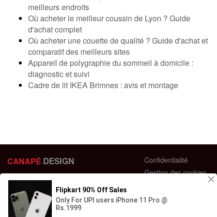
meilleurs endroits
Où acheter le meilleur coussin de Lyon ? Guide
d'achat complet
Où acheter une couette de qualité ? Guide d'achat et
comparatif des meilleurs sites
Appareil de polygraphie du sommeil à domicile :
diagnostic et suivi
Cadre de lit IKEA Brimnes : avis et montage
DESIGN
Confidentialité
CANAPÉ
Gestion des cookies
44 bis Rue des Bardines
Plan du site
63370 Lempdes, France
Conditions générales
+33 658358352
Retour et échange
Contactez-nous